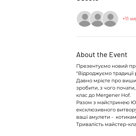
+11 w
About the Event
Презентуємо новий про
"Відроджуємо традиції 
Давно мрієте про вишив
зробити, з чого почати,
клас до Mergener Hof.
Разом з майстринею Юлі
ексклюзивного витвору 
ваші амулети -  котикам
Тривалість майстер-кла