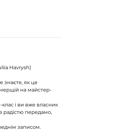
ia Havrysh) 
 знаєте, як це 
– мерщій на майстер-
клас і ви вже власник 
з радістю передамо, 
реднім записом.