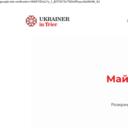
google-site-verification=W487IZhsLYy_f_jE5Ti07ZnTN3e8Fpycz0pWeWt_liU
Май
Розкриє