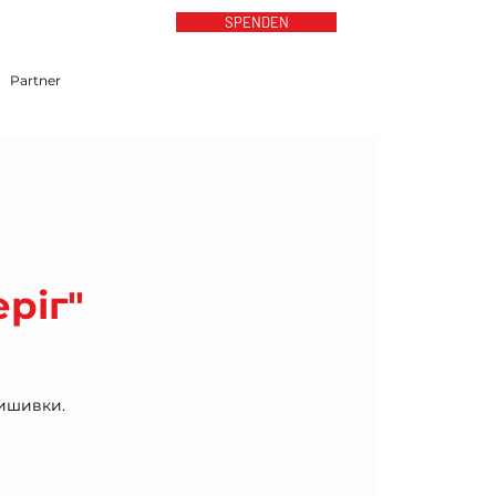
SPENDEN
Partner
ріг"
вишивки.