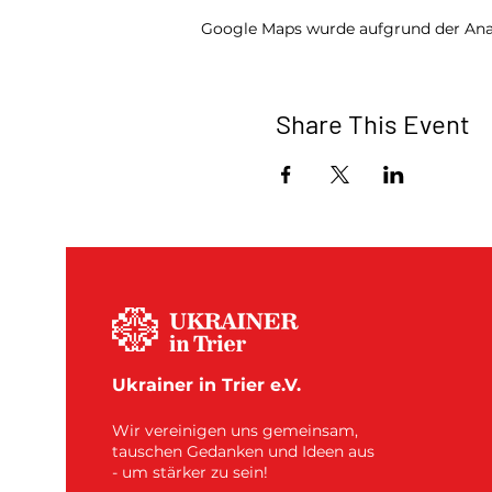
Google Maps wurde aufgrund der Analy
Share This Event
Ukrainer in Trier e.V.
Wir vereinigen uns gemeinsam,
tauschen Gedanken und Ideen aus
- um stärker zu sein!