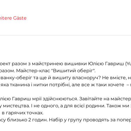
eitere Gäste
ект разом з майстринею вишивки Юлією Гавриш (Yuli
разом. Майстер-клас "Вишитий оберіг".
анку-оберіг та ще й вишиту власноруч? Не вмієте, не
 яка тканина і нитки потрібні, але все ж таки хочете  
єю Гавриш мрії здійснюються. Завітайте на майстер-
мистецтва. І не одного, а для всієї родини. Також ми 
 в гарячих точках. 
су близько 2 годин. Набір у групу проводять за попе