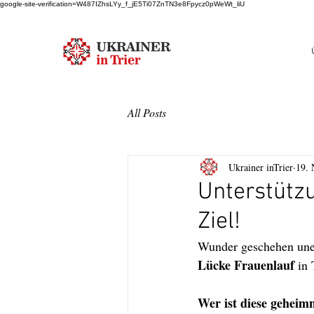
google-site-verification=W487IZhsLYy_f_jE5Ti07ZnTN3e8Fpycz0pWeWt_liU
All Posts
Ukrainer inTrier
19. 
Unterstütz
Ziel!
Wunder geschehen uner
Lücke Frauenlauf
 in
Wer ist diese geheimn