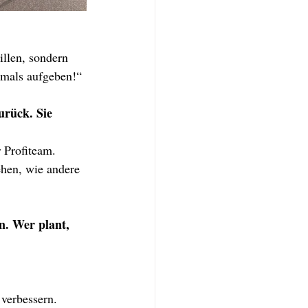
llen, sondern 
emals aufgeben!“
urück. Sie 
 Profiteam. 
ehen, wie andere 
n. Wer plant, 
 verbessern.