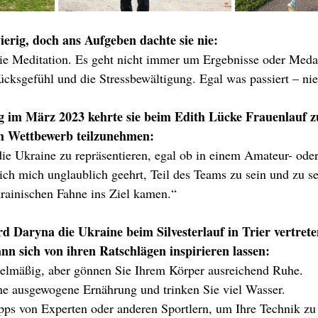
rig, doch ans Aufgeben dachte sie nie:
wie Meditation. Es geht nicht immer um Ergebnisse oder Medai
ücksgefühl und die Stressbewältigung. Egal was passiert – ni
g im März 2023 kehrte sie beim Edith Lücke Frauenlauf z
am Wettbewerb teilzunehmen:
die Ukraine zu repräsentieren, egal ob in einem Amateur- oder
ch mich unglaublich geehrt, Teil des Teams zu sein und zu s
rainischen Fahne ins Ziel kamen.“
 Daryna die Ukraine beim Silvesterlauf in Trier vertrete
ann sich von ihren Ratschlägen inspirieren lassen:
gelmäßig, aber gönnen Sie Ihrem Körper ausreichend Ruhe.
ne ausgewogene Ernährung und trinken Sie viel Wasser.
pps von Experten oder anderen Sportlern, um Ihre Technik zu