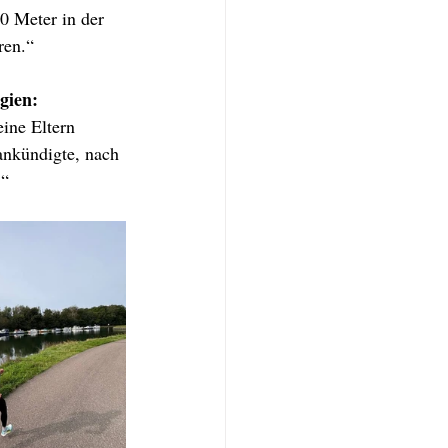
0 Meter in der 
ren.“
gien:
ine Eltern 
ankündigte, nach 
‘“