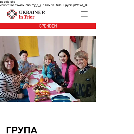
google-site-
verification=W487IZhsLYy_f_jE5Ti07ZnTN3e8Fpycz0pWeWt_liU
SPENDEN
ГРУПА