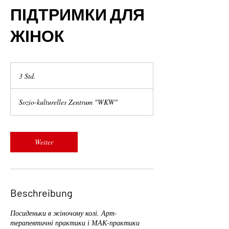
ПІДТРИМКИ ДЛЯ
ЖІНОК
3 Std.
3
S
t
Sozio-kulturelles Zentrum "WKW"
d
.
Weiter
Beschreibung
Посиденьки в жіночому колі. Арт-
терапевтичні практики і МАК-практики