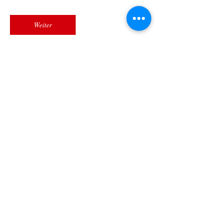
Weiter
Kontaktangaben
Maarstraße 72, 54292 Trier, Trier-Nord,
Germany
Ukrainer in Trier e.V.
Wir vereinigen uns gemeinsam, tauschen
Gedanken und Ideen aus - um stärker zu
sein!