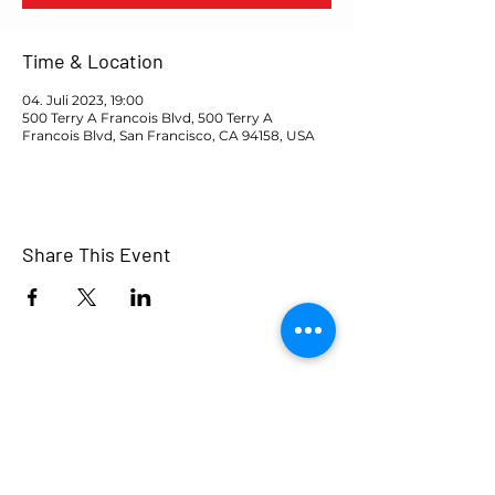
Time & Location
04. Juli 2023, 19:00
500 Terry A Francois Blvd, 500 Terry A
Francois Blvd, San Francisco, CA 94158, USA
Share This Event
Ukrainer in Trier e.V.
Wir vereinigen uns gemeinsam, tauschen
Gedanken und Ideen aus - um stärker zu