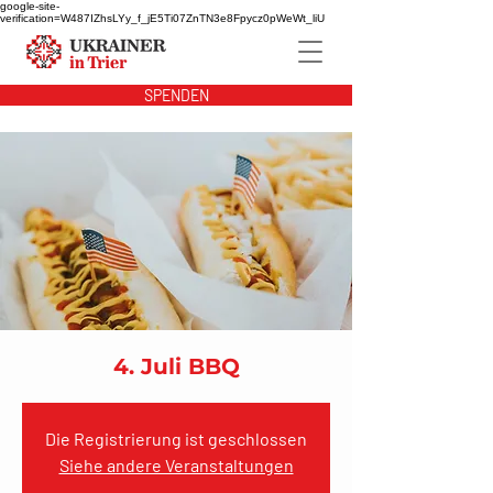
google-site-
verification=W487IZhsLYy_f_jE5Ti07ZnTN3e8Fpycz0pWeWt_liU
SPENDEN
4. Juli BBQ
Die Registrierung ist geschlossen
Siehe andere Veranstaltungen