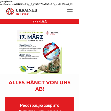
google-site-
verification=W487IZhsLYy_f_jE5Ti07ZnTN3e8Fpycz0pWeWt_liU
SPENDEN
ALLES HÄNGT VON UNS
AB!
Реєстрацію закрито