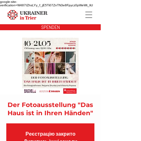
google-site-
verification=W487IZhsLYy_f_jE5Ti07ZnTN3e8Fpycz0pWeWt_liU
SPENDEN
Der Fotoausstellung "Das
Haus ist in Ihren Händen"
Реєстрацію закрито