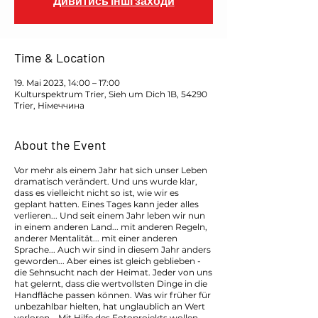
Дивитись інші заходи
Time & Location
19. Mai 2023, 14:00 – 17:00
Kulturspektrum Trier, Sieh um Dich 1B, 54290
Trier, Німеччина
About the Event
Vor mehr als einem Jahr hat sich unser Leben
dramatisch verändert. Und uns wurde klar,
dass es vielleicht nicht so ist, wie wir es
geplant hatten. Eines Tages kann jeder alles
verlieren... Und seit einem Jahr leben wir nun
in einem anderen Land... mit anderen Regeln,
anderer Mentalität... mit einer anderen
Sprache... Auch wir sind in diesem Jahr anders
geworden... Aber eines ist gleich geblieben -
die Sehnsucht nach der Heimat. Jeder von uns
hat gelernt, dass die wertvollsten Dinge in die
Handfläche passen können. Was wir früher für
unbezahlbar hielten, hat unglaublich an Wert
verloren... Mit Hilfe des Fotoprojekts wollen