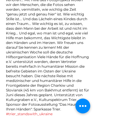
wir den Menschen, die die Fotos sehen
werden, vermitteln, wie wichtig die Zeit
"genau jetzt und genau hier" ist. Wie wichtig
Stille ist... Und das Lächeln eines Kindes durch
einen Traum... Wie wichtig es ist, zu wissen,
dass dein Mann bei der Arbeit ist und nicht im
Krieg... Und egal, wo man ist und egal, wie viel
Hilfe man bekommt, das Wichtigste bleibt in
den Händen und im Herzen. Wir freuen uns
darauf Sie kennen zu lernen! Mit der
ukrainischen Woche soll die deutsche
Hilfsorganisation Viele Hände für die Hoffnung
e.V. unterstützt werden, deren Vertreter
bereits mehrfach in humanitärer Mission die
befreite Gebieten im Osten der Ukraine
besucht haben. Die nächste Reise mit
medizinischer und humanitärer Hilfe in die
Frontgebiete der Region Charkiw und
Sloviansk (45 km von Bakhmut entfernt) ist für
Juni dieses Jahres geplant. Unterstützt von
Kulturgraben e.V., Kulturspektrum Trier.
Sponsor der Fotoausstellung "Das Haus ist in
Ihren Händen": Sparkasse Trier.
#trier_standswith_ukraine