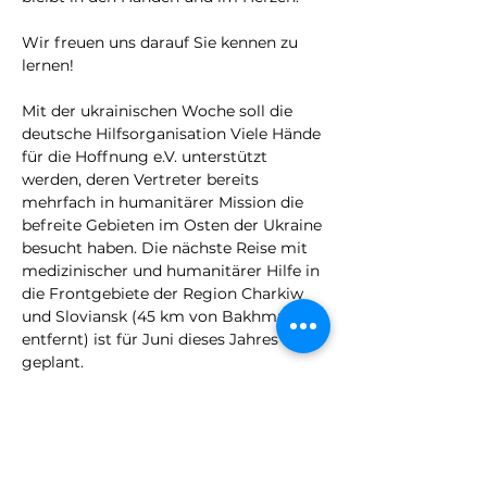
Wir freuen uns darauf Sie kennen zu 
lernen!

Mit der ukrainischen Woche soll die 
deutsche Hilfsorganisation Viele Hände 
für die Hoffnung e.V. unterstützt 
werden, deren Vertreter bereits 
mehrfach in humanitärer Mission die 
befreite Gebieten im Osten der Ukraine 
besucht haben. Die nächste Reise mit 
medizinischer und humanitärer Hilfe in 
die Frontgebiete der Region Charkiw 
und Sloviansk (45 km von Bakhmut 
entfernt) ist für Juni dieses Jahres 
geplant.

Unterstützt von Kulturgraben e.V., 
Kulturspektrum Trier.

Sponsor der Fotoausstellung "Das 
Haus ist in Ihren Händen": Sparkasse 
Trier.
