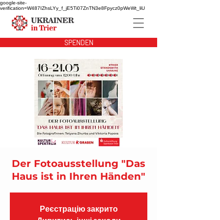
google-site-
verification=W487IZhsLYy_f_jE5Ti07ZnTN3e8Fpycz0pWeWt_liU
SPENDEN
Der Fotoausstellung "Das
Haus ist in Ihren Händen"
Реєстрацію закрито