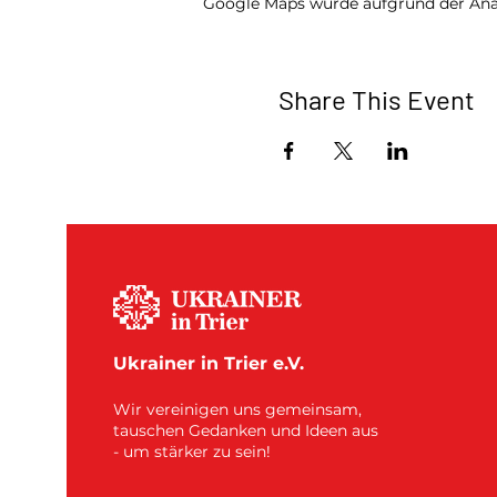
Google Maps wurde aufgrund der Analy
Share This Event
Ukrainer in Trier e.V.
Wir vereinigen uns gemeinsam,
tauschen Gedanken und Ideen aus
- um stärker zu sein!