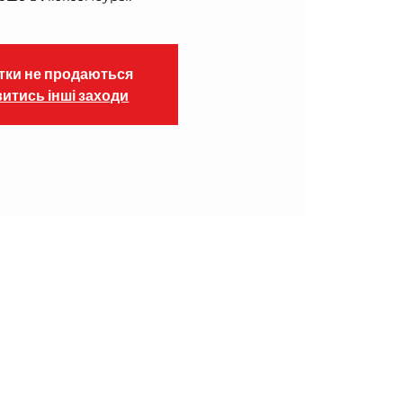
тки не продаються
итись інші заходи