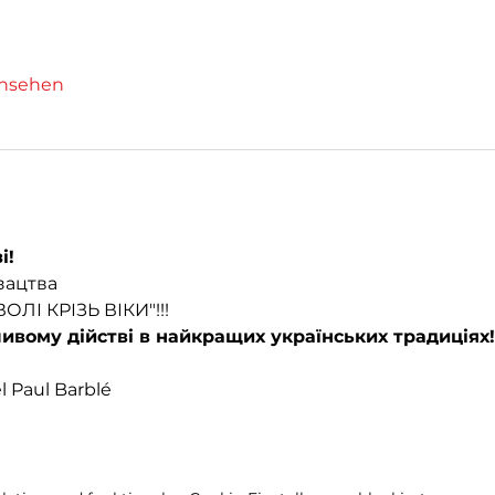
ansehen
і!
зацтва 
ОЛІ КРІЗЬ ВІКИ"!!!
ивому дійстві в найкращих українських традиціях!
l Paul Barblé