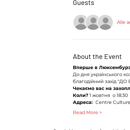
Guests
Alle 
About the Event
Вперше в Люксембурз
До дня українського ко
благодійний захід "ДО В
Чекаємо вас на захопл
Коли?
 1 жовтня  о 18:30
Адреса:  
Centre Culture
Read More >