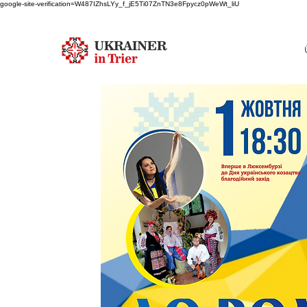
google-site-verification=W487IZhsLYy_f_jE5Ti07ZnTN3e8Fpycz0pWeWt_liU