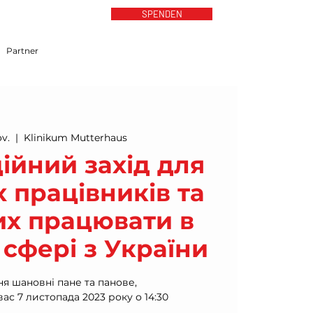
SPENDEN
Partner
ov.
  |  
Klinikum Mutterhaus
ійний захід для
 працівників та
х працювати в
сфері з України
я шановні пане та панове,
с 7 листопада 2023 року о 14:30