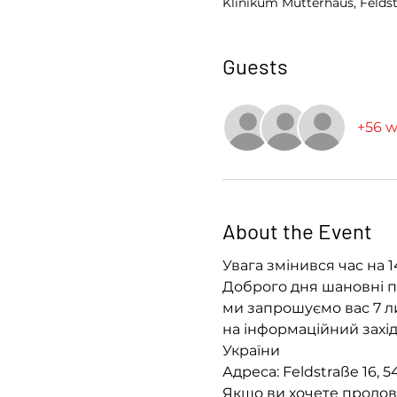
Klinikum Mutterhaus, Feldst
Guests
+56 w
About the Event
Увага змінився час на 1
Доброго дня шановні па
ми запрошуємо вас 7 ли
на інформаційний захі
України
Адреса: Feldstraße 16, 5
Якщо ви хочете продовж