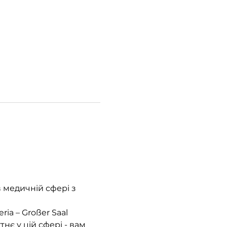
 медичній сфері з 
ria – Großer Saal
є у цій сфері - вам 