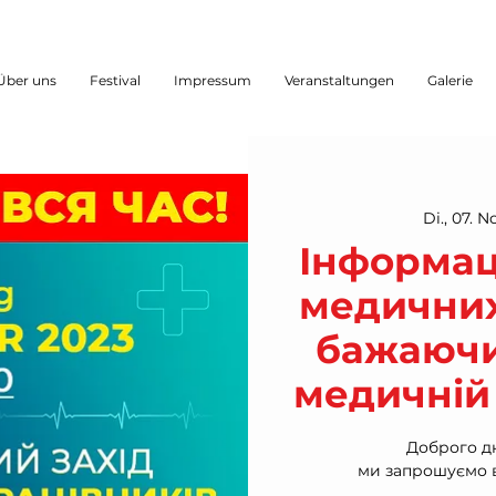
Über uns
Festival
Impressum
Veranstaltungen
Galerie
Di., 07. N
Інформац
медичних
бажаючи
медичній 
Доброго дн
ми запрошуємо ва