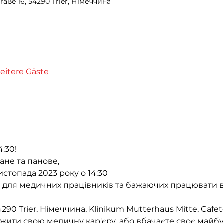
raße 16, 54290 Trier, Німеччина
eitere Gäste
4:30!
не та панове, 
стопада 2023 року о 14:30
д для медичних працівників та бажаючих працювати в
4290 Trier, Німеччина, Klinikum Mutterhaus Mitte, Cafete
ити свою медичну кар'єру, або вбачаєте своє майбутн