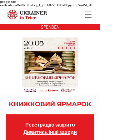
google-site-
verification=W487IZhsLYy_f_jE5Ti07ZnTN3e8Fpycz0pWeWt_liU
SPENDEN
КНИЖКОВИЙ ЯРМАРОК
Реєстрацію закрито
Дивитись інші заходи