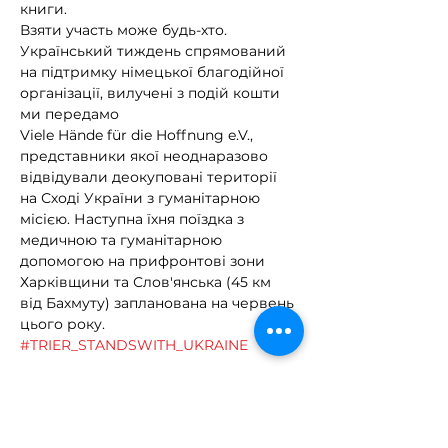
книги.
Взяти участь може будь-хто.
Український тиждень спрямований 
на підтримку німецької благодійної 
організації, вилучені з подій кошти 
ми передамо
Viele Hände für die Hoffnung e.V., 
представники якої неоднаразово 
відвідували деокуповані території 
на Сході України з гуманітарною 
місією. Наступна їхня поїздка з 
медичною та гуманітарною 
допомогою на прифронтові зони 
Харківщини та Слов'янська (45 км 
від Бахмуту) запланована на червень 
цього року.
#TRIER_STANDSWITH_UKRAINE