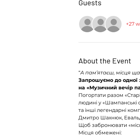
Guests
+27 w
About the Event
“
А пам’ятаєш, місця ща
Запрошуємо до одної 
на «Музичний вечір па
Погортати разом «Старі
людині у «Шампанські о
та інші легендарні ком
Дмитро Шахнюк, Еваль
Щоб забронювати «місц
Місця обмежені: