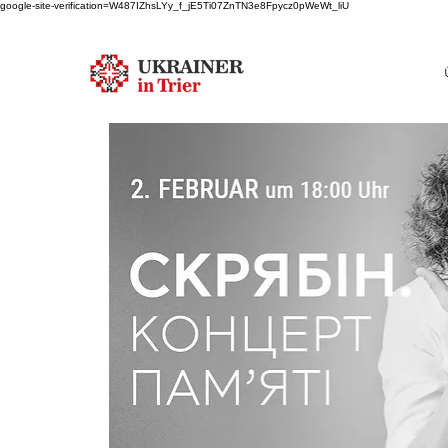
google-site-verification=W487IZhsLYy_f_jE5Ti07ZnTN3e8Fpycz0pWeWt_liU