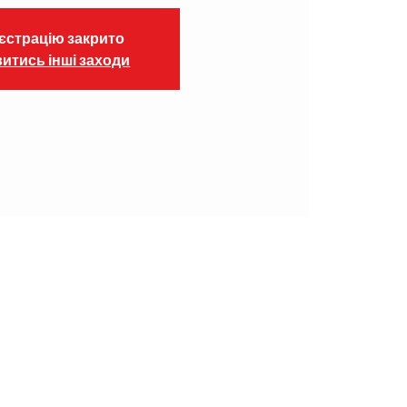
єстрацію закрито
итись інші заходи