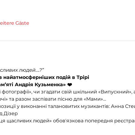
eitere Gäste
сливих людей….?”
з найатмосферніших подій в Трірі
м’яті Андрія Кузьменка» ❤️
 фотографії», чи згадати свій шкільний «Випускний», 
чі» та разом заспівати пісню для «Мами»…
позиції у виконанні талановитих музикантів: Анна Стец
д Дізер
я щасливих людей» обовʼязкова попередня реєстрац