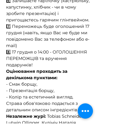
6️⃣ Залишаєте тарілочку (кастрюльку, 
капустинку, хлібчик - чи в чому 
зробите презентацію) і 
пригощаєтесь гарячим глінтвейном.
7️⃣ Переможець буде оголошений 17 
грудня (навіть, якщо Вас не буде ми 
повідомемо Вас за телефоном або e-
mail)
8️⃣ 17 грудня о 14:00 - ОГОЛОШЕННЯ 
ПЕРЕМОЖЦІВ та вручення 
подарунків!
Оцінювання проходить за 
декількома пунктами:
- Смак борщу,
- Презентація борщу,
- Колір та естетичний вигляд.
Страва обов'язково подається з 
детальним описом інгредієнтів. 
Незалежне журі: 
Tobias Schneider, 
Lutwin Ollinger, Кулініч Наталія 
Презентація Вашого Борщу з 13:00 
до 15:00 - 16 грудня.