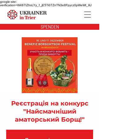
google-site-
verification=W487IZhsLYy_f_jE5Ti07ZnTN3e8Fpycz0pWeWt_liU
SPENDEN
Реєстрація на конкурс
"Найсмачніший
аматорський Борщ!"