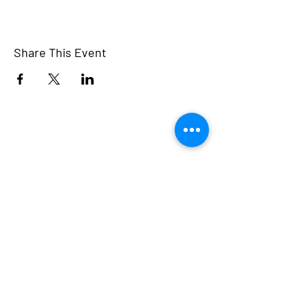
Share This Event
Ukrainer in Trier e.V.
Wir vereinigen uns gemeinsam, tauschen
Gedanken und Ideen aus - um stärker zu
sein!
WIR HABEN SO VIEL
INTERESSANTES, ERFAHREN SIE ES
ALS ERSTER!
© 2022.
Ukrainer in Trier e.V.
Stolz erstellt mit
Wix.com