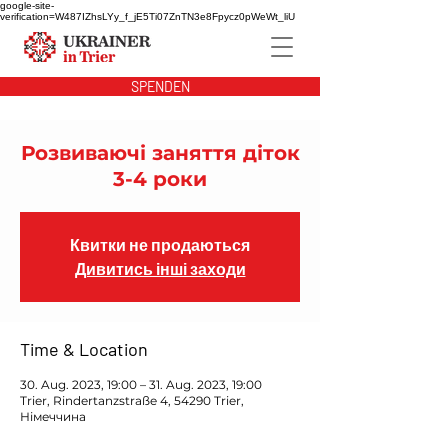
google-site-
verification=W487IZhsLYy_f_jE5Ti07ZnTN3e8Fpycz0pWeWt_liU
SPENDEN
Розвиваючі заняття діток
3-4 роки
Квитки не продаються
Дивитись інші заходи
Time & Location
30. Aug. 2023, 19:00 – 31. Aug. 2023, 19:00
Trier, Rindertanzstraße 4, 54290 Trier,
Німеччина