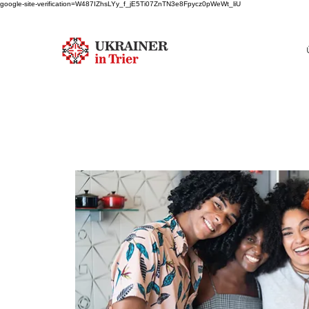
google-site-verification=W487IZhsLYy_f_jE5Ti07ZnTN3e8Fpycz0pWeWt_liU