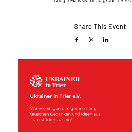
Google Maps wurde aufgrund der Analy
Share This Event
Ukrainer in Trier e.V.
Wir vereinigen uns gemeinsam,
tauschen Gedanken und Ideen aus
- um stärker zu sein!