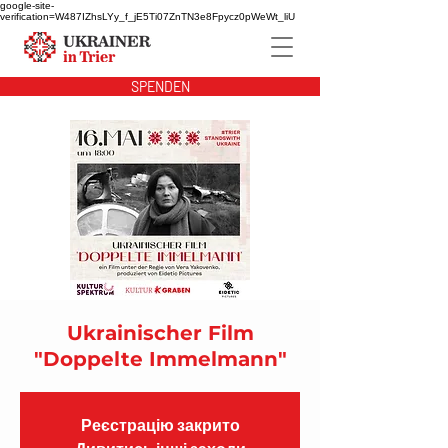
google-site-
verification=W487IZhsLYy_f_jE5Ti07ZnTN3e8Fpycz0pWeWt_liU
SPENDEN
Ukrainischer Film
"Doppelte Immelmann"
Реєстрацію закрито