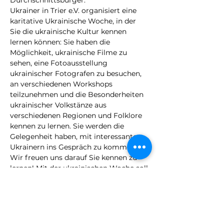
Durchschnittsbürger.
Ukrainer in Trier e.V. organisiert eine 
karitative Ukrainische Woche, in der 
Sie die ukrainische Kultur kennen 
lernen können: Sie haben die 
Möglichkeit, ukrainische Filme zu 
sehen, eine Fotoausstellung 
ukrainischer Fotografen zu besuchen, 
an verschiedenen Workshops 
teilzunehmen und die Besonderheiten 
ukrainischer Volkstänze aus 
verschiedenen Regionen und Folklore 
kennen zu lernen. Sie werden die 
Gelegenheit haben, mit interessanten 
Ukrainern ins Gespräch zu kommen 
Wir freuen uns darauf Sie kennen zu 
lernen! Mit der ukrainischen Woche soll 
die deutsche Hilfsorganisation Viele 
Hände für die Hoffnung e.V. unterstützt 
werden, deren Vertreter bereits 
mehrfach in humanitärer Mission die 
befreite Gebieten im Osten der Ukraine 