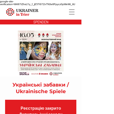
google-site-
verification=W487IZhsLYy_f_jE5Ti07ZnTN3e8Fpycz0pWeWt_liU
SPENDEN
Українські забавки /
Ukrainische Spiele
Реєстрацію закрито