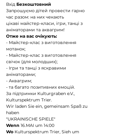
Вхід 
Безкоштовний
Запрошуємо дітей провести гарно 
час разом: на них чекають
цікаві майстер-класи, ігри, танці з 
аніматорами та аквагрим!
Отже на вас очікують:
- Майстер-клас з виготовлення 
мотанок;
- Майстер-клас з виготовлення 
свічок (для молодших);
- Ігри та танці з яскравими 
аніматорами;
- Аквагрим;
- та багато позитивних емоцій.
За підтримки Kulturgraben e.V., 
Kulturspektrum Trier.
Wir laden Sie ein, gemeinsam Spaß zu 
haben
"UKRAINISCHE SPIELE"
Wenn
 16.MAI um 14:00
Wo
 Kulturspektrum Trier, Sieh um 