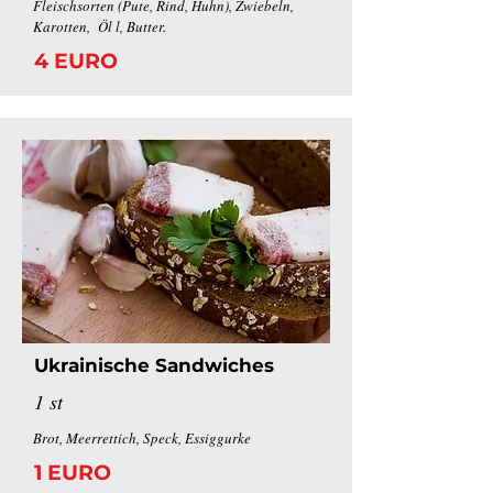
Fleischsorten (Pute, Rind, Huhn), Zwiebeln,
Karotten, Öl l, Butter.
4 EURO
Ukrainische Sandwiches
1 st
Brot, Meerrettich, Speck, Essiggurke
1 EURO