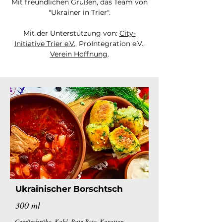
Mit freundlichen Grüßen, das Team von
"Ukrainer in Trier".
Mit der Unterstützung von:
City-
Initiative Trier e.V.
, ProIntegration e.V.,
Verein Hoffnung
.
Ukrainischer
Borschtsch
300 ml
Gemüsebrühe, Kohl, Rote Bete, Karotten,