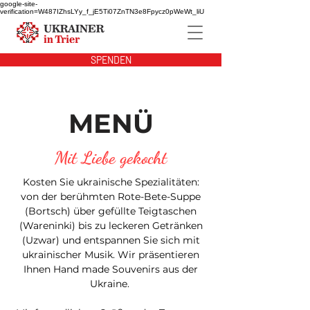
google-site-
verification=W487IZhsLYy_f_jE5Ti07ZnTN3e8Fpycz0pWeWt_liU
SPENDEN
MENÜ
Mit Liebe gekocht
Kosten Sie ukrainische Spezialitäten:
von der berühmten Rote-Bete-Suppe
(Bortsch) über gefüllte Teigtaschen
(Wareninki) bis zu leckeren Geträ
nken
(Uzwar) und e
ntspannen Sie sich mit
ukrainischer Musik. Wir präsentieren
Ihnen Hand mad
e Souvenirs aus der
Ukraine.