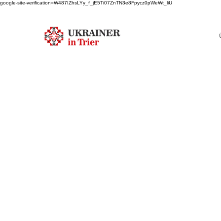
google-site-verification=W487IZhsLYy_f_jE5Ti07ZnTN3e8Fpycz0pWeWt_liU