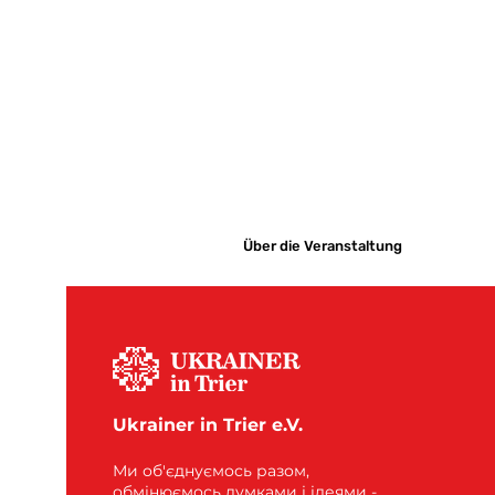
Über die Veranstaltung
Ukrainer in Trier e.V.
Ми об'єднуємось разом,
обмінюємось думками і ідеями -