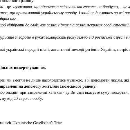
Ізюмського району.
и - це, музиканти, що одночасно співають та грають на бандурах, - це 40
рства, що притаманний українському народу, і який не дивлячись на всі
іцнів нас.
об відібрати до своїх лав самих гідних та самих яскравих особистостей,
ристів зі зброєю в руках захищають рідну землю від російської агресії в 
і українські народні пісні, автентичні мелодії регіонів України, патріот
овільних пожертвуваннях.
ми ми змогли не лише насолодитись музикою, а й допомогти людям, які 
направлені на допомогу жителям Ізюмського району.
бо онлайн при замовленні квитків - де Ви самі вказуєте суму пожертви.
му від 20 євро за особу.
utsch-Ukrainische Gesellschaft Trier