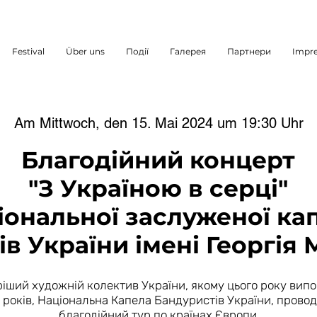
Festival
Über uns
Події
Галерея
Партнери
Impr
Am Mittwoch, den 15. Mai 2024 um 19:30 Uhr
Благодійний концерт
"З Україною в серці"
іональної заслуженої ка
ів України імені Георгія
іший художній колектив України, якому цього року вип
 років, Національна Капела Бандуристів України, прово
благодійний тур по країнах Європи