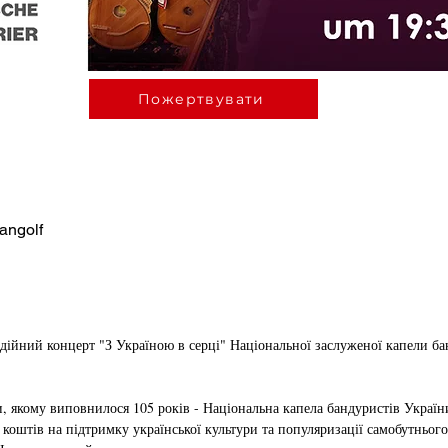
Пожертвувати
Gangolf
дійний концерт "З Україною в серці" Національної заслуженої капели бан
 якому виповнилося 105 років - Національна капела бандуристів Україн
коштів на підтримку української культури та популяризації самобутнього