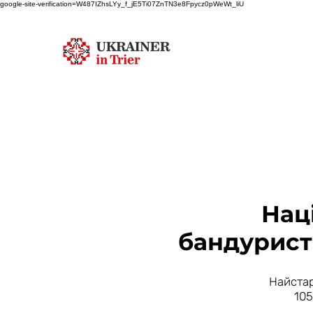
google-site-verification=W487IZhsLYy_f_jE5Ti07ZnTN3e8Fpycz0pWeWt_liU
Нац
бандурист
Найстар
105