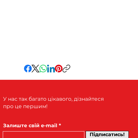
У нас так багато цікавого, дізнайтеся
про це першим!
Залиште свій e-mail
Підписатись!