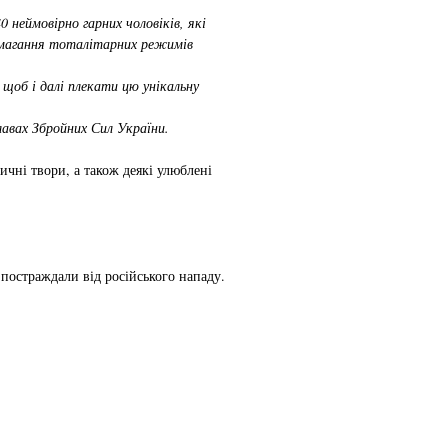
 неймовірно гарних чоловіків, які
 намагання тоталітарних режимів
 щоб і далі плекати цю унікальну
лавах Збройних Сил України.
ичні твори, а також деякі улюблені
постраждали від російського нападу.