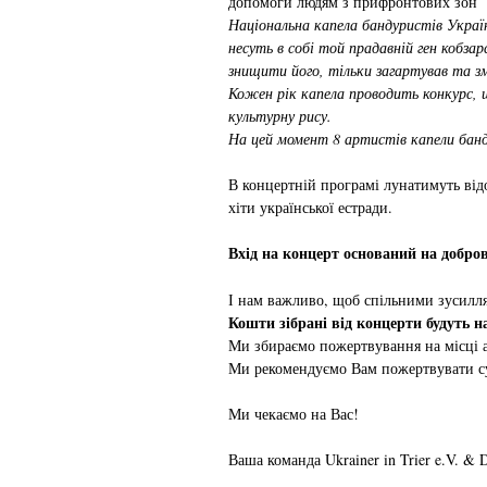
допомоги людям з прифронтових зон 
Національна капела бандуристів Україн
несуть в собі той прадавній ген кобза
знищити його, тільки загартував та зм
Кожен рік капела проводить конкурс, щ
культурну рису.
На цей момент 8 артистів капели банду
В концертній програмі лунатимуть відом
хіти української естради.
Вхід на концерт оснований на добр
І нам важливо, щоб спільними зусилля
Кошти зібрані від концерти будуть 
Ми збираємо пожертвування на місці а
Ми рекомендуємо Вам пожертвувати су
Ми чекаємо на Вас!
Ваша команда Ukrainer in Trier e.V. & De