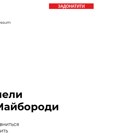
ЗАДОНАТИТИ
essum
пели
 Майбороди
овниться
дить