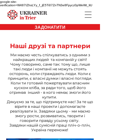
google-site-
verification=W487IZhsLYy_f_jE5Ti07ZnTN3e8Fpycz0pWeWt_liU
ЗАДОНАТИТИ
Наші друзі та партнери
Ми маємо честь спілкуватись з одними з
найкращих людей та компаній у світі!
Чому говоримо, саме так: тому що, лише
такі люди і компанії не можуть стоять
осторонь, коли страждають люди. Коли є
принципи, є власні думки і власні погляди.
Коли ти готовий пожертвувати власним
куском хліба, за ради того, щоб його
отримав інший - в кого немає змоги його
купити.
Дякуємо за те, що підтримуєте нас! За те що
вірите в наші проекти і допомагаєте
реалізувати їх. Завдяки цьому - ми маємо
змогу рости, розвиватись, творити і
говорити правду усьому світу.
Завдяки нашій сумісній праці пліч-о-пліч,
Україна переможе!