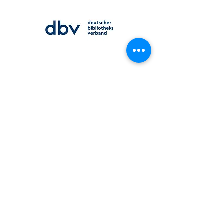
Deutscher Bibliotheksverband e.V.
Створення відділу української літератури в міській
бібліотеці м. Трір - за фінансової підтримки
Уповноваженого Федерального уряду з культури та
медіа на підставі постанови Бундестагу Німеччини
Site