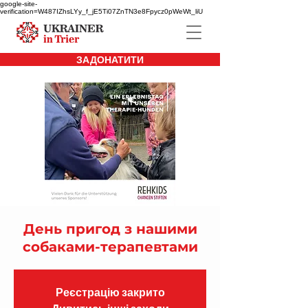
google-site-
verification=W487IZhsLYy_f_jE5Ti07ZnTN3e8Fpycz0pWeWt_liU
ЗАДОНАТИТИ
День пригод з нашими
собаками-терапевтами
Реєстрацію закрито