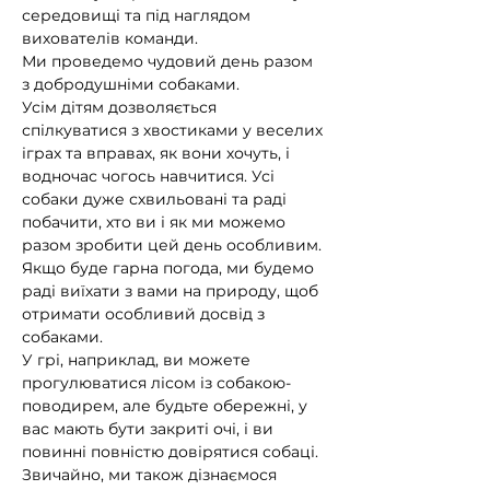
середовищі та під наглядом 
вихователів команди.
Ми проведемо чудовий день разом 
з добродушніми собаками. 
Усім дітям дозволяється 
спілкуватися з хвостиками у веселих 
іграх та вправах, як вони хочуть, і 
водночас чогось навчитися. Усі 
собаки дуже схвильовані та раді 
побачити, хто ви і як ми можемо 
разом зробити цей день особливим.
Якщо буде гарна погода, ми будемо 
раді виїхати з вами на природу, щоб 
отримати особливий досвід з 
собаками. 
У грі, наприклад, ви можете 
прогулюватися лісом із собакою-
поводирем, але будьте обережні, у 
вас мають бути закриті очі, і ви 
повинні повністю довірятися собаці. 
Звичайно, ми також дізнаємося 