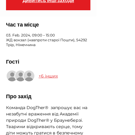
Дивитись інші заходи
Час та місце
03. Feb. 2024, 09:00 – 15:00
ЖД вокзал (навпроти старої Пошти), 54292
Трір, Німеччина
Гості
+6 інших
Про захід
Команда DogTher®  запрошує вас на 
незабутні враження від Академії 
природи DogTher® у Браунеберзі.
Тварини відкривають серце, тому 
діти можуть гратися в безпечному 