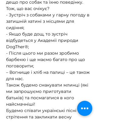
дещо про собак та їхню поведінку.
Тож, що вас очікує?
- Зустріч з собаками у гарну погоду в 
затишній хатині з місцями для 
сидіння;
- Якщо буде дощ, то зустріч 
відбудеться у Академії природи 
DogTher®;
- Після цього ми разом зробимо 
барбекю і ще маємо багато про що 
поговорити;
– Вогнище і хліб на палиці – це також 
для нас.
Також будемо смакувати млинці (які 
ми запрошуємо приготувати 
батьків) та посмагатися в кого 
найсмачніші! 
Будемо співати українські пісні про 
стрітення та закликати весну 
поскоріше прийти і прогнати зиму! )
Ми дуже чекаємо на вас і маємо 