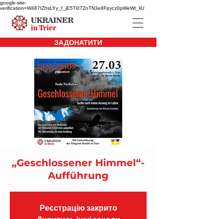
google-site-
verification=W487IZhsLYy_f_jE5Ti07ZnTN3e8Fpycz0pWeWt_liU
ЗАДОНАТИТИ
„Geschlossener Himmel“-
Aufführung
Реєстрацію закрито