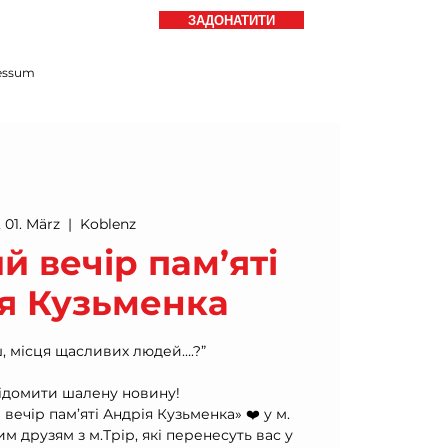
ЗАДОНАТИТИ
essum
, 01. März
  |  
Koblenz
 вечір пам’яті
я Кузьменка
ш, місця щасливих людей….?”
відомити шалену новину!
вечір пам’яті Андрія Кузьменка» ❤️ у м.
 друзям з м.Трір, які перенесуть вас у