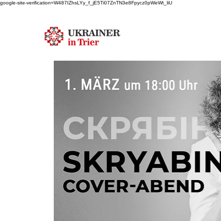
google-site-verification=W487IZhsLYy_f_jE5Ti07ZnTN3e8Fpycz0pWeWt_liU