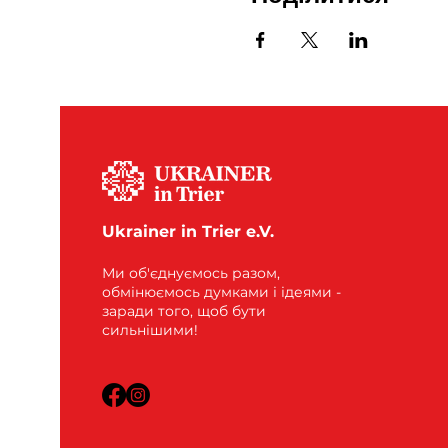
Ukrainer in Trier e.V.
Ми об'єднуємось разом,
обмінюємось думками і ідеями -
заради того, щоб бути
сильнішими!