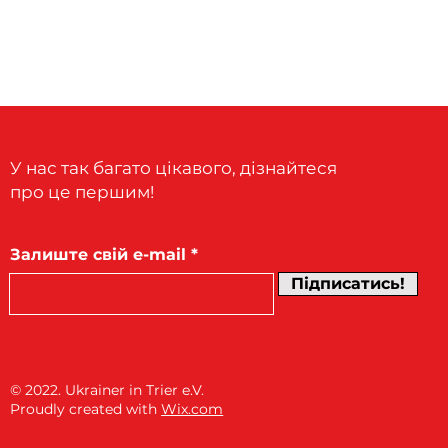
У нас так багато цікавого, дізнайтеся
про це першим!
Залиште свій e-mail
Підписатись!
© 2022.
Ukrainer in Trier e.V.
Proudly created with
Wix.com