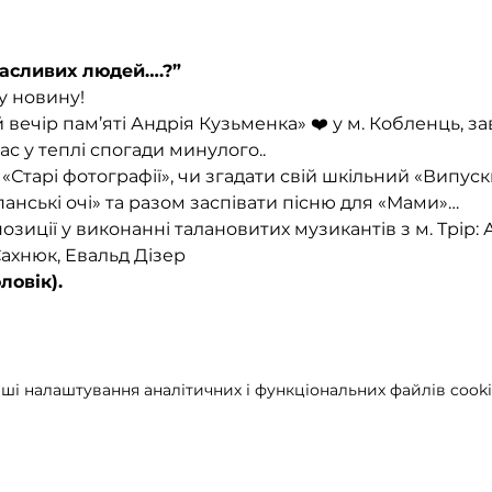
щасливих людей….?”
у новину!
вечір пам’яті Андрія Кузьменка» ❤️ у м. Кобленць, з
вас у теплі спогади минулого..
Старі фотографії», чи згадати свій шкільний «Випуск
анські очі» та разом заспівати пісню для «Мами»…
озиції у виконанні талановитих музикантів з м. Трір: 
ахнюк, Евальд Дізер
ловік).
ші налаштування аналітичних і функціональних файлів cooki