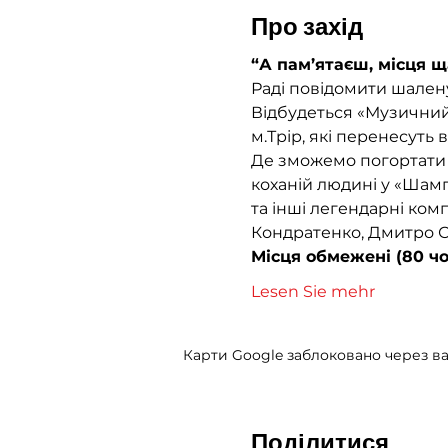
Про захід
“А пам’ятаєш, місця 
Раді повідомити шален
Відбудеться «Музичний 
м.Трір, які перенесуть 
Де зможемо погортати «
коханій людині у «Шамп
та інші легендарні комп
Кондратенко, Дмитро С
Місця обмежені (80 чо
Lesen Sie mehr
Карти Google заблоковано через ва
Поділитися