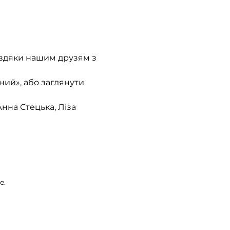
авдяки нашим друзям з 
ний», або заглянути 
Анна Стецька, Ліза 
e.