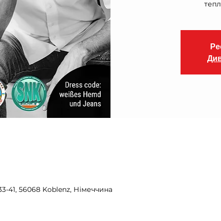
тепл
Ре
Див
3-41, 56068 Koblenz, Німеччина