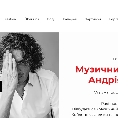
Festival
Über uns
Події
Галерея
Партнери
Impr
Fr.
Музичний
Андрі
“А пам’ятає
Раді по
Відбудеться «Музичний 
Кобленць, завдяки нашим