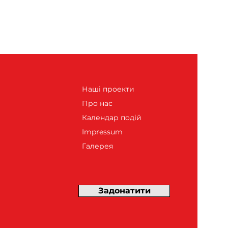
Наші проекти
Про нас
Календар подій
Impressum
Галерея
Задонатити