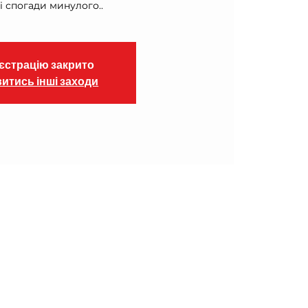
і спогади минулого..
єстрацію закрито
итись інші заходи