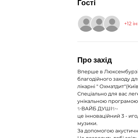
Гості
+12 і
Про захід
Вперше в Люксембурзі 
благодійного заходу дл
лікарні " Охматдит"(Київ
Спеціально для вас л
унікальною програмою
✨ВАЙБ ДУШІ✨- 
це інноваційний 3 - иг
музики. 
За допомогою акустични