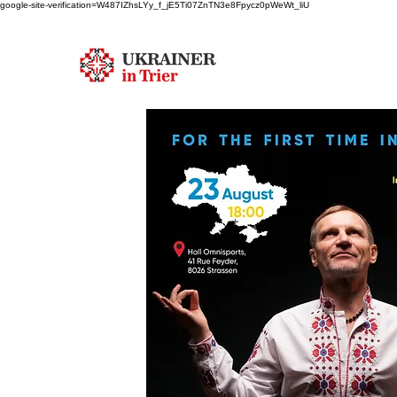
google-site-verification=W487IZhsLYy_f_jE5Ti07ZnTN3e8Fpycz0pWeWt_liU