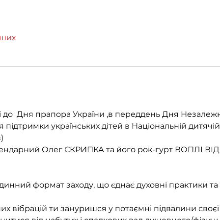
нших
до  Дня прапора України ,в переддень Дня Незалежно
я підтримки українських дітей в Національній дитячій
) 
егендарний Олег СКРИПКА та його рок-гурт ВОПЛІ В
одинний формат заходу, що єднає духовні практики та
х вібрацій ти зануришся у потаємні підвалини своєї 