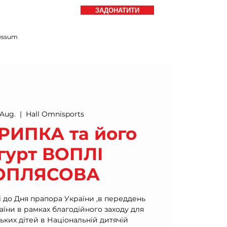
ЗАДОНАТИТИ
essum
 Aug.
  |  
Hall Omnisports
РИПКА та його
гурт ВОПЛІ
ОПЛЯСОВА
 до Дня прапора України ,в переддень
їни в рамках благодійного заходу для
ьких дітей в Національній дитячій