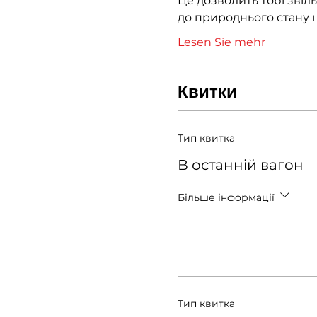
Це дозволить тобі звіл
до природнього стану ці
Lesen Sie mehr
Квитки
Тип квитка
В останній вагон
Більше інформації
Тип квитка