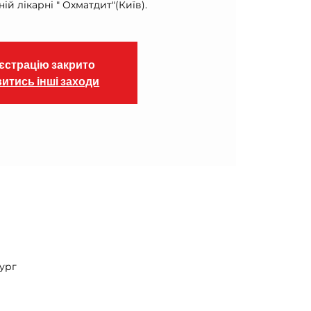
ій лікарні " Охматдит"(Київ).
єстрацію закрито
итись інші заходи
бург