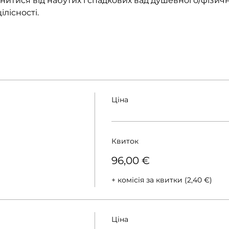
ьнитися від набутих і спадкових вад душевного/фізич
лісності.
Ціна
Квиток
96,00 €
+ комісія за квитки (2,40 €)
Ціна