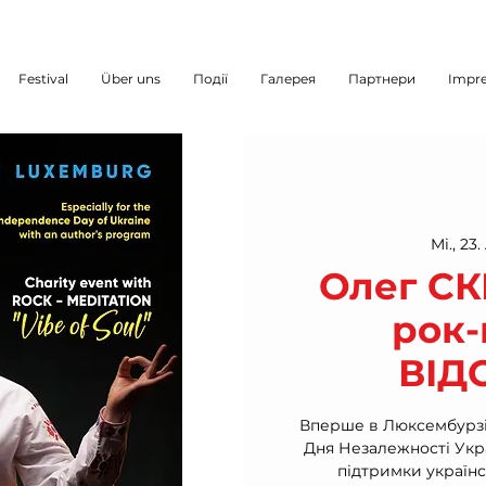
Festival
Über uns
Події
Галерея
Партнери
Impr
Mi., 23.
Олег СК
рок-
ВІД
Вперше в Люксембурзі
Дня Незалежності Укра
підтримки українс