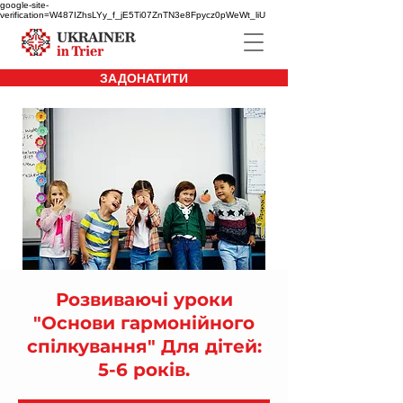
google-site-
verification=W487IZhsLYy_f_jE5Ti07ZnTN3e8Fpycz0pWeWt_liU
ЗАДОНАТИТИ
Розвиваючі уроки
"Основи гармонійного
спілкування" Для дітей:
5-6 років.