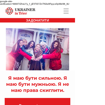
google-site-
verification=W487IZhsLYy_f_jE5Ti07ZnTN3e8Fpycz0pWeWt_liU
ЗАДОНАТИТИ
Я маю бути сильною. Я
маю бути мужньою. Я не
маю права скиглити.