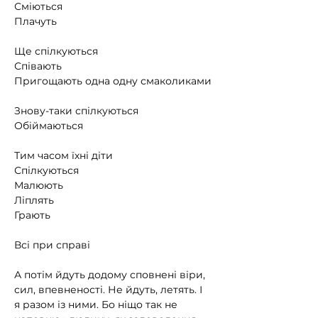
Сміються
Плачуть
⠀
Ще спілкуються
Співають
Пригощають одна одну смаколиками
⠀
Знову-таки спілкуються
Обіймаються
⠀
Тим часом їхні діти
Спілкуються
Малюють
Ліплять
Грають
⠀
Всі при справі
⠀
А потім йдуть додому сповнені віри, 
сил, впевненості. Не йдуть, летять. І 
я разом із ними. Бо ніщо так не 