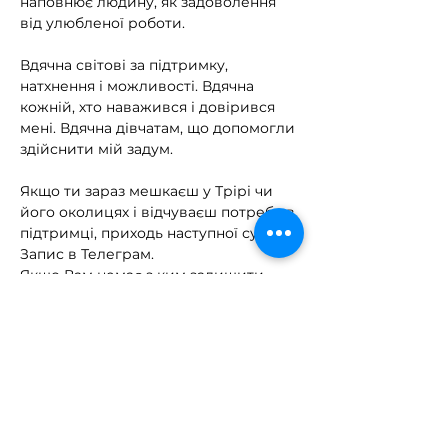
наповнює людину, як задоволення 
від улюбленої роботи.
⠀
Вдячна світові за підтримку, 
натхнення і можливості. Вдячна 
кожній, хто наважився і довірився 
мені. Вдячна дівчатам, що допомогли 
здійснити мій задум.
⠀
Якщо ти зараз мешкаєш у Трірі чи 
його околицях і відчуваєш потребу в 
підтримці, приходь наступної суботи.
Запис в Телеграм.
Якщо Вам немає з ким залишити 
дитину, на час арт-терапії, просимо 
також повідомити про це при 
реєстрації. Під час зустрічі діти під 
наглядом няні. 
#арттерапія
#макпосиденьки
#психологиня
#маккоуч