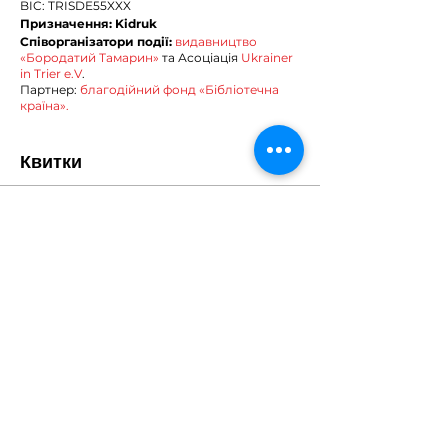
BIC: TRISDE55XXX
Призначення: Kidruk
Співорганізатори події:
видавництво
«Бородатий Тамарин»
та Асоціація
Ukrainer
in Trier e.V
.
Партнер:
благодійний фонд «Бібліотечна
країна».
Квитки
Продаж завершено
Ціна
0,00 €
Поділитися