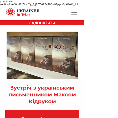
google-site-
verification=W487IZhsLYy_f_jE5Ti07ZnTN3e8Fpycz0pWeWt_liU
ЗАДОНАТИТИ
Зустріч з українським
письменником Максом
Кідруком