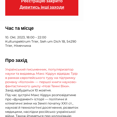
Реєстрацію закрито
Дивитись інші заходи
Час та місце
10. Okt. 2023, 18:00 – 22:00
Kulturspektrum Trier, Sieh um Dich 1B, 54290
Trier, Німеччина
Про захід
Український письменник, популяризатор
науки та видавець Макс Кідрук відвідає Трір
в рамках європейського туру на підтримку
роману «Колонія» — першої книги науково-
фантастичного циклу «Нові Темні Віки».
Захід відбудеться 10 жовтня.
Під час зустрічі Макс Кідрук розповідатиме
про «фундамент» історії — політичні й
кліматичні зміни на Землі початку XXII ст.,
наукові й технологічні досягнення, розвиток
медицини, наслідки російсько-української
війни. Також йтиметься про колонізацію