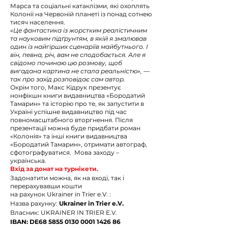
Марса та соціальні катаклізми, які охоплять
Колонії на Червоній планеті із понад сотнею
тисяч населення.
«Це фантастика із жорстким реалістичним
та науковим під
ґ
рунтям, в якій я змалював
один із найгірших сценаріїв майбутнього. І
він, певна, річ, вам не сподобається. Але я
свідомо починаю цю розмову, щоб
вигадана картина не стала реальністю», —
так про захід розповідає сам автор.
Окрім того, Макс Кідрук презентує
нонфікшн книги видавництва «Бородатий
Тамарин» та історію про те, як запустити в
Україні успішне видавництво під час
повномасштабного вторгнення. Після
презентації можна буде придбати роман
«Колонія» та інші книги видавництва
«Бородатий Тамарин», отримати автограф,
сфотографуватися. Мова заходу –
українська.
Вхід за донат на турнікети.
Задонатити можна, як на вході, так і
перерахувавши кошти
на рахунок Ukrainer in Trier e.V. :
Назва рахунку:
Ukrainer in Trier e.V.
Власник: UKRAINER IN TRIER E.V.
IBAN: DE68 5855 0130 0001 1426 86