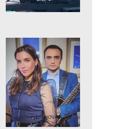
Марія Козакова
співачка
гурт "NOVA"
Insta: @_nova_nova