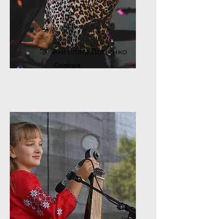
Ангеліна Доценко
Співачка