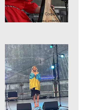
Деригуз Софія
бандуристка, співачка