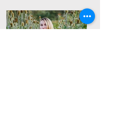
Лілія Красовська
поэтесса