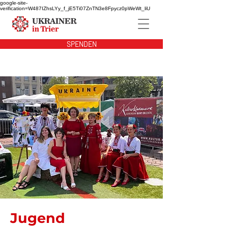
google-site-
verification=W487IZhsLYy_f_jE5Ti07ZnTN3e8Fpycz0pWeWt_liU
SPENDEN
Jugend