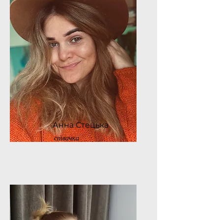
Анна Стецька
співачка