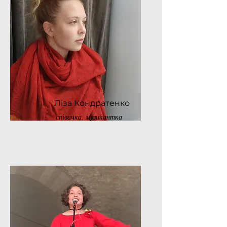
Ліза Кондратенко
співачка, музикантка